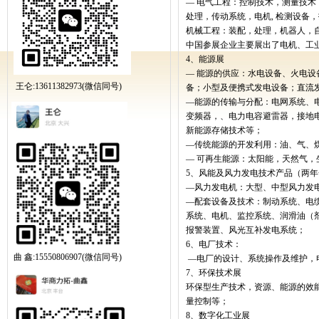
—
电气工程：控制技术，测量技术
处理，传动系统，电机
,
检测设备，
机械工程：装配，处理，机器人，
中国参展企业主要展出了电机、工
4
、能源展
—
能源的供应：水电设备、火电设
王仑:13611382973(微信同号)
备；小型及便携式发电设备；直流
—
能源的传输与分配：电网系统、
变频器，、电力电容避雷器，接地
新能源存储技术等；
—
传统能源的开发利用：油、气、
—
可再生能源：太阳能，天然气，
5
、风能及风力发电技术产品（两年
—
风力发电机：大型、中型风力发
—
配套设备及技术：制动系统、电
系统、电机、监控系统、润滑油（
报警装置、风光互补发电系统；
6
、电厂技术：
曲 鑫:15550806907(微信同号)
—
电厂的设计、系统操作及维护，
7
、环保技术展
环保型生产技术，资源、能源的效
量控制等；
8
、数字化工业展