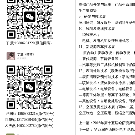
虚拟产品开发与应用，产品生命周
生产集成等
9
、研发与技术展
应用研究，研发服务，基础科学研
10
、线圈及绕线技术展
—
绕线技术；
—
电机、发电机组及变压器机芯；
丁 慧:19806281220(微信同号)
11
、新能源汽车技术展
—
混合动力驱动系统：传动系统，
—
替代能源、节能设备等；
—
汽车等交通工具和机械制造中的
12
、表面处理技术（欧洲粉末涂层
—
表面清理及预处理技术：喷抛清
—
喷涂技术：液体及粉末涂层，油
—
电镀技术：电镀设备，电解设备
—
等离子体涂层：等离子体硝化、
—
其他设备：自动化处理设备、环
13
、空压及真空技术展（两年一届
空压制造、空压应用、压缩空气配
尹国娟:18663733218(微信同号)
曲华冠:13176829461(微信同号)
上一篇：
2016年第十五届哈萨克
孟庆然:16652902789(微信同号)
下一篇：
第28届巴西国际电力能源