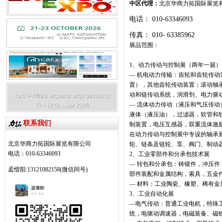
中区代理：
北京华商力拓国际展览
电话：
010-633
46093
传真：
010-
63385
展品范围：
1
、动力传动与控制展（两年一届）
—
机电动力传输：齿轮和齿轮传动
置），其他齿轮传动装置；滚动轴
动和链传动系统，润滑剂、电力驱
—
流体动力传动（液压和气压传动
液体（液压油），过滤器，软管和
联系我们
制装置，电压互感器，双重流体激
在动力传动与控制展中专设的轴承
北京华商力拓国际展览有限公司
轮、链条及链轮、泵、阀门、制动
电话：010-63346093
2
、工业零部件和分承包技术展
—
转包和分承包：铸锻件，冲压件
孟惜阳:13121082158(微信同号)
部件装配和金属结构，索具，五金
—
材料：工业陶瓷、橡塑、稀有金
3
、工业自动化展
—
电气传动：普通工业电机，特殊
统，电驱动调速器，电磁装备、磁