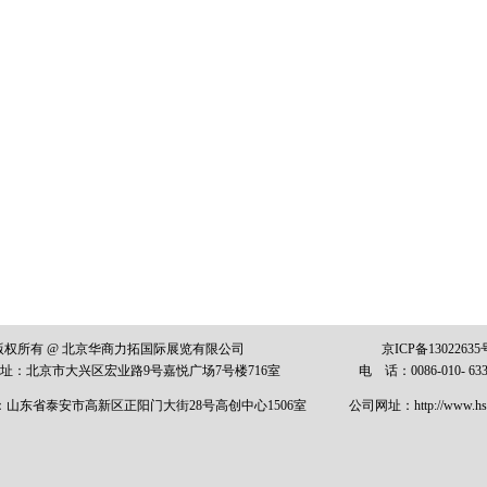
版权所有 @ 北京华商力拓国际展览有限公司
京ICP备13022635
址：
北京市大兴区宏业路
9
号嘉悦广场7
号楼
716
室
电 话：0086-010-
63
：山东省泰安市高新区正阳门大街
28
号高创中心
1506
室
公司网址：
http://
www.hsl