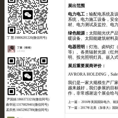
展出范围
电力电工：
输配电系统及
系统，电力施工设备，安
材、电力测试及监控、电
绿色能源：
太阳能光伏产
丁 慧:19806281220(微信同号)
暖设备、太阳能建筑材料
电器照明：
灯泡、卤钨灯
等）、各类辐射光源（红
明、投光照明灯具、嵌入
展后重要展商评价：
AVRORA HOLDING
，
Sal
我们是一家大规模生产厂
越来越好，我们参展的目
作，非常感谢这个展会给
尹国娟:18663733218(微信同号)
上一篇：
2016年美国国际电力、能
曲华冠:13176829461(微信同号)
下一篇：
2017年北美（加拿大）国际
孟庆然:16652902789(微信同号)