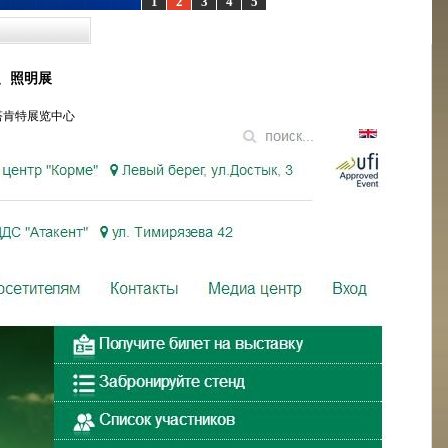
1
2
3
4
5
源、照明展
阿塔肯特展览中心