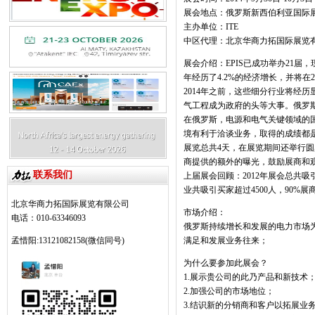
展会地点：
俄罗斯新西伯利亚国际
主办单位：
ITE
中区代理：
北京华商力拓国际展览
展会介绍：
EPIS
已成功举办
21
届，
年经历了
4.2%
的经济增长，并将在
2
2014
年之前，这些细分行业将经历
气工程成为政府的头等大事。俄罗
在俄罗斯，电源和电气关键领域的
境有利于洽谈业务，取得的成绩都
展览总共
4
天，在展览期间还举行圆
商提供的额外的曝光，鼓励展商和
联系我们
上届展会回顾：
2012
年展会总共吸
业共吸引买家超过
4500
人，
90%
展
北京华商力拓国际展览有限公司
市场介绍：
电话：010-63346093
俄罗斯持续增长和发展的电力市场
孟惜阳:13121082158(微信同号)
满足和发展业务往来；
为什么要参加此展会
？
1.
展示贵公司的此乃产品和新技术
2.
加强公司的市场地位；
3.
结识新的分销商和客户以拓展业